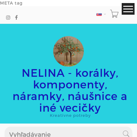
META tag
JAZYK
NELINA - korálky,
komponenty,
náramky, náušnice a
iné vecičky
Kreatívne potreby