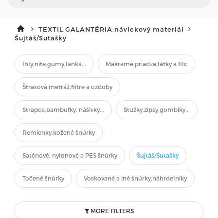
TEXTIL,GALANTÉRIA,návlekový materiál
Šujtáš/Sutašky
Ihly,nite,gumy,lanká...
Makramé priadza,látky a filc
Štrasová metráž,flitre a ozdoby
Strapce,bambuľky, nášivky...
Stužky,zipsy,gombíky...
Remienky,kožené šnúrky
Saténové, nylonové a PES šnúrky
Šujtáš/Sutašky
Točené šnúrky
Voskované a iné šnúrky,náhrdelníky
MORE FILTERS