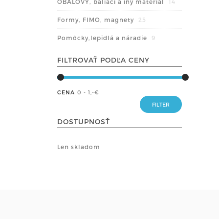
OBALOVÝ, baliaci a iný materiál
14
Formy, FIMO, magnety
25
Pomôcky,lepidlá a náradie
9
FILTROVAŤ PODĽA CENY
CENA
0 - 1
,-€
DOSTUPNOSŤ
Len skladom