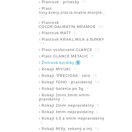
Plastové - prívesky
17
Plast-
listy,kvety,srdcia,mašle,motýle...
22
Plastové
COLOR,DALMATIN,MRAMOR
25
Plastové MATT
9
Plastové KRAKL,MILK a SUNNY
18
Plast-voskované,GLANCE
19
Plast-GLANCE METALIC
9
Živicové korálky
9
Rokajl MIYUKI
11
Rokajl *PRECIOSA - sklo
16
Rokajl TOHO - pravidelný
10
Rokajl-balenia po 5g
7
Rokajl 2mm,3mm,4mm-
pravidelný
6
Rokajl 2mm-nepravidelný
9
Rokajl 3mm-nepravidelný
6
Rokajl 3,5 a 4mm-nepravidelný
9
Rokajl MIXy, sekaný a iný
10