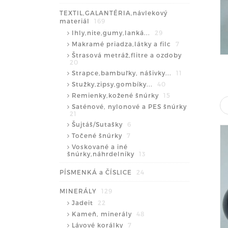
TEXTIL,GALANTÉRIA,návlekový
materiál
169
Ihly,nite,gumy,lanká...
29
Makramé priadza,látky a filc
7
Štrasová metráž,flitre a ozdoby
20
Strapce,bambuľky, nášivky...
11
Stužky,zipsy,gombíky...
40
Remienky,kožené šnúrky
15
Saténové, nylonové a PES šnúrky
21
Šujtáš/Sutašky
6
Točené šnúrky
7
Voskované a iné
šnúrky,náhrdelníky
13
PÍSMENKÁ a ČÍSLICE
24
MINERÁLY
129
Jadeit
22
Kameň, minerály
48
Lávové korálky
7