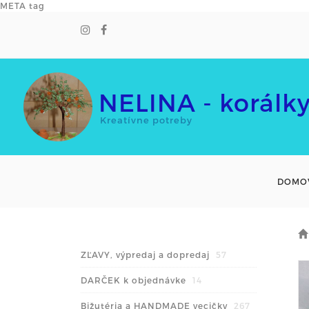
META tag
NELINA - korálk
Kreatívne potreby
DOMO
ZĽAVY, výpredaj a dopredaj
57
DARČEK k objednávke
14
Bižutéria a HANDMADE vecičky
267