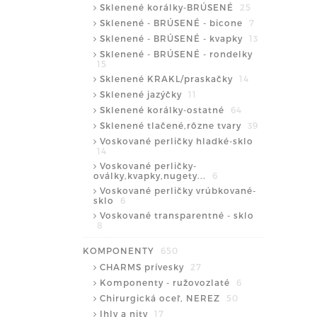
Sklenené korálky-BRÚSENÉ
25
Sklenené - BRÚSENÉ - bicone
7
Sklenené - BRÚSENÉ - kvapky
13
Sklenené - BRÚSENÉ - rondelky
15
Sklenené KRAKL/praskačky
14
Sklenené jazýčky
11
Sklenené korálky-ostatné
64
Sklenené tlačené,rôzne tvary
39
Voskované perličky hladké-sklo
14
Voskované perličky-
oválky,kvapky,nugety...
6
Voskované perličky vrúbkované-
sklo
6
Voskované transparentné - sklo
8
KOMPONENTY
650
CHARMS prívesky
27
Komponenty - ružovozlaté
6
Chirurgická oceľ, NEREZ
50
Ihly a nity
17