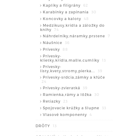
Kaplíky a filigrány
62
Karabínky a zapínania
30
Koncovky a kaloty
48
Medzikusy,krídla a záložky do
knihy
74
Náhrdelníky,náramky,prstene
7
Náušnice
36
Prívesky
88
Prívesky-
klietky,krídla,mašle,cumlíky
13
Prívesky-
listy,kvety,stromy,pierka...
39
Prívesky-srdcia,zámky a kľúče
24
Prívesky-zvieratká
39
Ramienka,rámy a lôžka
30
Retiazky
23
Spojovacie krúžky a šlupne
33
Vlasové komponenty
4
DRÔTY
13