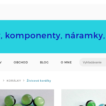
y, komponenty, náramky, 
V
OBCHOD
BLOG
O MNE
KORÁLKY
Živicové korálky