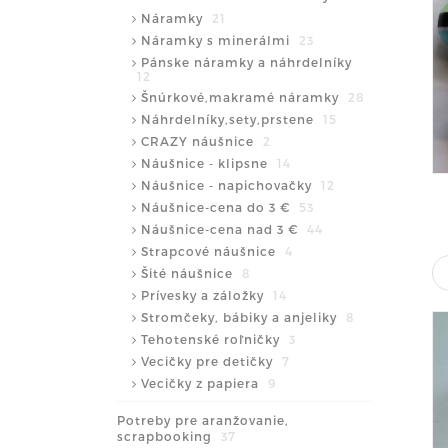
Náramky
21
Náramky s minerálmi
23
Pánske náramky a náhrdelníky
12
Šnúrkové,makramé náramky
28
Náhrdelníky,sety,prstene
15
CRAZY náušnice
2
Náušnice - klipsne
14
Náušnice - napichovačky
12
Náušnice-cena do 3 €
53
Náušnice-cena nad 3 €
44
Strapcové náušnice
4
Šité náušnice
8
Prívesky a záložky
14
Stromčeky, bábiky a anjeliky
8
Tehotenské roľničky
3
Vecičky pre detičky
7
Vecičky z papiera
9
Potreby pre aranžovanie,
scrapbooking
37