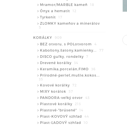
Mramor/MARBLE kameň
18
Ónyx a hematit
12
Tyrkenit
17
ZLOMKY kameňov a minerálov
5
KORÁLKY
909
BEZ otvoru, s POLotvorom
4
Kabošony,šatony,kamienky...
77
DISCO guľky, rondelky
7
Drevené korálky
34
Keramika,porcelán,FIMO
36
Prírodné-perleť,mušle,kokos...
35
Kovové korálky
72
MIXY korálok
57
PANDORA-veľký otvor
43
Plastové korálky
213
Plastové-"brúsené"
14
Plast-KOVOVÝ vzhľad
44
Plast-ĽADOVÝ vzhľad
10